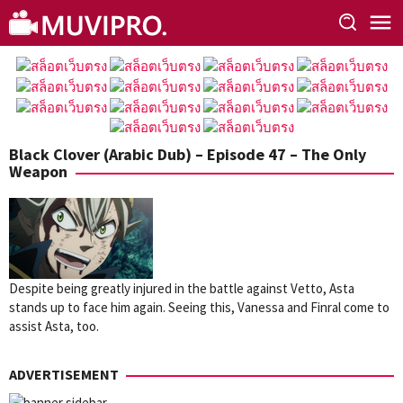
Skip
to
content
Black Clover (Arabic Dub) – Episode 47 – The Only
Weapon
Despite being greatly injured in the battle against Vetto, Asta
stands up to face him again. Seeing this, Vanessa and Finral come to
assist Asta, too.
ADVERTISEMENT