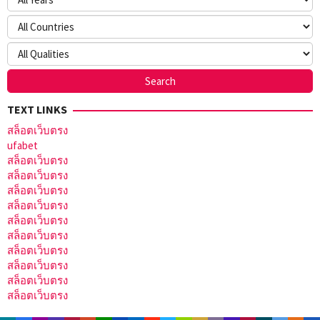
TEXT LINKS
สล็อตเว็บตรง
ufabet
สล็อตเว็บตรง
สล็อตเว็บตรง
สล็อตเว็บตรง
สล็อตเว็บตรง
สล็อตเว็บตรง
สล็อตเว็บตรง
สล็อตเว็บตรง
สล็อตเว็บตรง
สล็อตเว็บตรง
สล็อตเว็บตรง