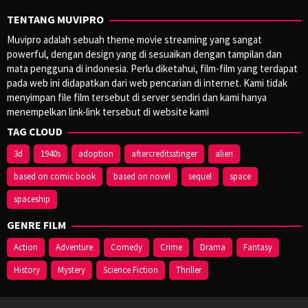
TENTANG MUVIPRO
Muvipro adalah sebuah theme movie streaming yang sangat
powerful, dengan design yang di sesuaikan dengan tampilan dan
mata pengguna di indonesia. Perlu diketahui, film-film yang terdapat
pada web ini didapatkan dari web pencarian di internet. Kami tidak
menyimpan file film tersebut di server sendiri dan kami hanya
menempelkan link-link tersebut di website kami
TAG CLOUD
3d
1940s
adoption
aftercreditsstinger
alien
based on comic book
based on novel
sequel
space
spaceship
GENRE FILM
Action
Adventure
Comedy
Crime
Drama
Fantasy
History
Mystery
Science Fiction
Thriller