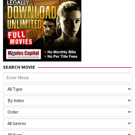
SEARCH MOVIE