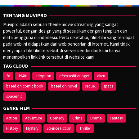
TENTANG MUVIPRO
Muvipro adalah sebuah theme movie streaming yang sangat
powerful, dengan design yang di sesuaikan dengan tampilan dan
mata pengguna di indonesia. Perlu diketahui, film-film yang terdapat
pada web ini didapatkan dari web pencarian di internet. Kami tidak
menyimpan file film tersebut di server sendiri dan kami hanya
menempelkan link-link tersebut di website kami
TAG CLOUD
3d
1940s
adoption
aftercreditsstinger
alien
based on comic book
based on novel
sequel
space
spaceship
GENRE FILM
Action
Adventure
Comedy
Crime
Drama
Fantasy
History
Mystery
Science Fiction
Thriller