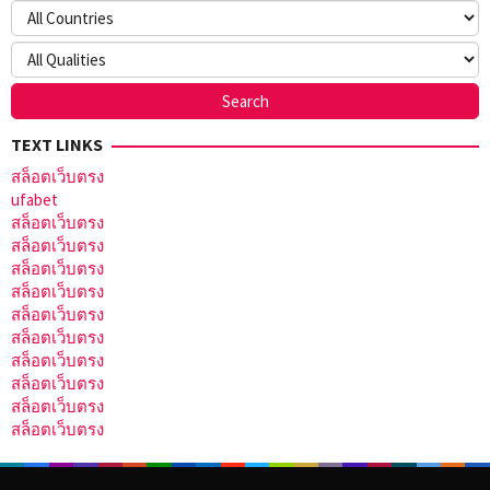
TEXT LINKS
สล็อตเว็บตรง
ufabet
สล็อตเว็บตรง
สล็อตเว็บตรง
สล็อตเว็บตรง
สล็อตเว็บตรง
สล็อตเว็บตรง
สล็อตเว็บตรง
สล็อตเว็บตรง
สล็อตเว็บตรง
สล็อตเว็บตรง
สล็อตเว็บตรง