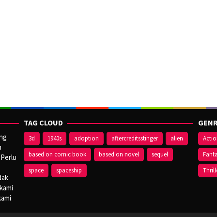
TAG CLOUD
GENR
ang
3d
1940s
adoption
aftercreditsstinger
alien
Acti
n
based on comic book
based on novel
sequel
Fant
 Perlu
space
spaceship
Thrill
dak
 kami
kami