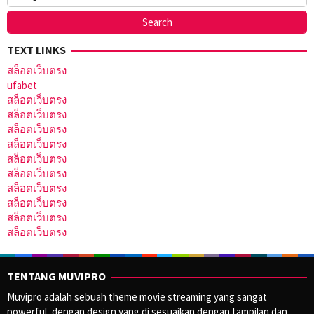
TEXT LINKS
สล็อตเว็บตรง
ufabet
สล็อตเว็บตรง
สล็อตเว็บตรง
สล็อตเว็บตรง
สล็อตเว็บตรง
สล็อตเว็บตรง
สล็อตเว็บตรง
สล็อตเว็บตรง
สล็อตเว็บตรง
สล็อตเว็บตรง
สล็อตเว็บตรง
TENTANG MUVIPRO
Muvipro adalah sebuah theme movie streaming yang sangat
powerful, dengan design yang di sesuaikan dengan tampilan dan