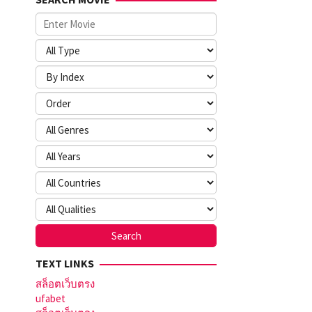
TEXT LINKS
สล็อตเว็บตรง
ufabet