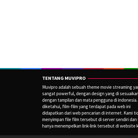
TENTANG MUVIPRO
Muvipro adalah sebuah theme movie streaming y
sangat powerful, dengan design yang di sesuaika
dengan tampilan dan mata pengguna di indonesia.
diketahui, film-film yang terdapat pada web ini
didapatkan dari web pencarian di internet. Kami ti
menyimpan file film tersebut di server sendiri dan
hanya menempelkan link-link tersebut di website 