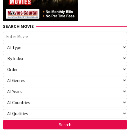
SEARCH MOVIE