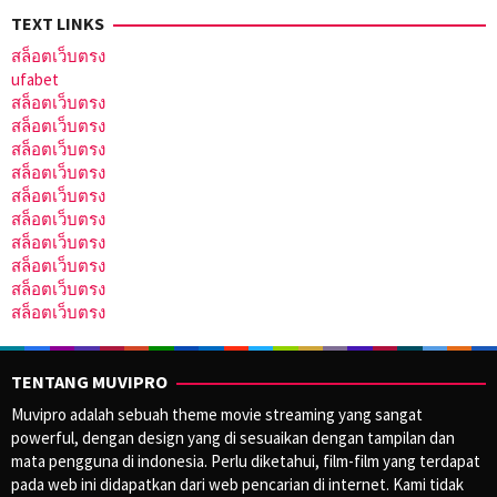
TEXT LINKS
สล็อตเว็บตรง
ufabet
สล็อตเว็บตรง
สล็อตเว็บตรง
สล็อตเว็บตรง
สล็อตเว็บตรง
สล็อตเว็บตรง
สล็อตเว็บตรง
สล็อตเว็บตรง
สล็อตเว็บตรง
สล็อตเว็บตรง
สล็อตเว็บตรง
TENTANG MUVIPRO
Muvipro adalah sebuah theme movie streaming yang sangat
powerful, dengan design yang di sesuaikan dengan tampilan dan
mata pengguna di indonesia. Perlu diketahui, film-film yang terdapat
pada web ini didapatkan dari web pencarian di internet. Kami tidak