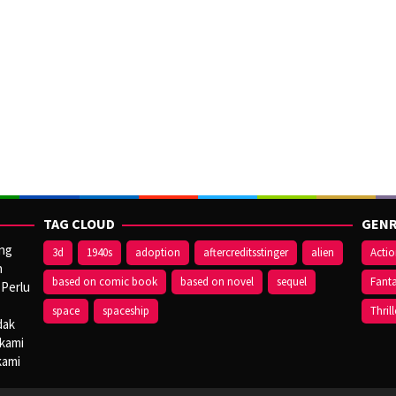
TAG CLOUD
GENR
ang
3d
1940s
adoption
aftercreditsstinger
alien
Acti
n
based on comic book
based on novel
sequel
Fant
 Perlu
space
spaceship
Thrill
dak
 kami
kami