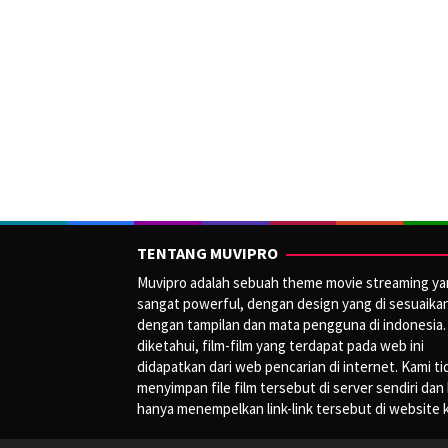
TENTANG MUVIPRO
Muvipro adalah sebuah theme movie streaming y
sangat powerful, dengan design yang di sesuaika
dengan tampilan dan mata pengguna di indonesia.
diketahui, film-film yang terdapat pada web ini
didapatkan dari web pencarian di internet. Kami ti
menyimpan file film tersebut di server sendiri dan
hanya menempelkan link-link tersebut di website 