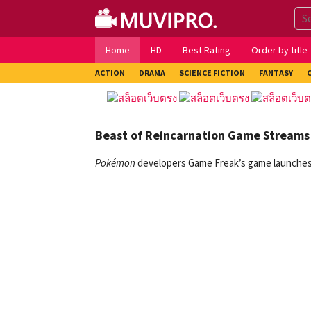
Skip
to
content
Home
HD
Best Rating
Order by title
ACTION
DRAMA
SCIENCE FICTION
FANTASY
Beast of Reincarnation Game Streams 
Pokémon
developers Game Freak’s game launches