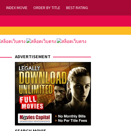
INDEX MOVIE
ORDER BY TITLE
BEST RATING
ADVERTISEMENT
SEARCH MOVIE