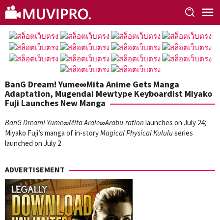
Skip
to
content
BanG Dream! Yume∞Mita Anime Gets Manga
Adaptation, Mugendai Mewtype Keyboardist Miyako
Fuji Launches New Manga
BanG Dream! Yume∞Mita Arale∞Arabu-ration
launches on July 24;
Miyako Fuji’s manga of in-story
Magical Physical Kululu
series
launched on July 2
ADVERTISEMENT