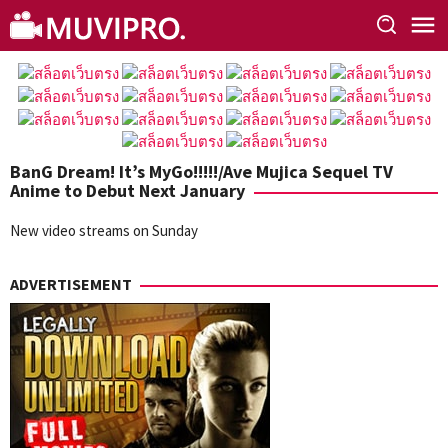
Skip
to
content
BanG Dream! It’s MyGo!!!!!/Ave Mujica Sequel TV
Anime to Debut Next January
New video streams on Sunday
ADVERTISEMENT