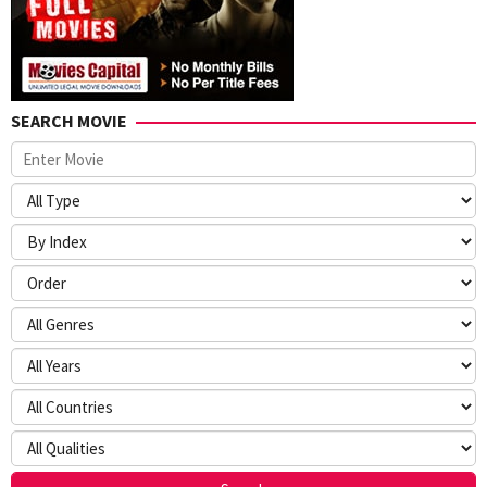
SEARCH MOVIE