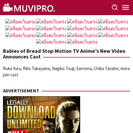
Skip
to
content
Babies of Bread Stop-Motion TV Anime’s New Video
Announces Cast
Ruka Yura, Riko Takayama, Nagiko Tsuji, Santena, Chika Tanabe, more
join cast
ADVERTISEMENT