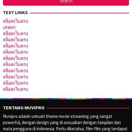
TEXT LINKS
สล็อตเว็บตรง
ufabet
สล็อตเว็บตรง
สล็อตเว็บตรง
สล็อตเว็บตรง
สล็อตเว็บตรง
สล็อตเว็บตรง
สล็อตเว็บตรง
สล็อตเว็บตรง
สล็อตเว็บตรง
สล็อตเว็บตรง
สล็อตเว็บตรง
TENTANG MUVIPRO
Muvipro adalah sebuah theme movie streaming yang sangat
powerful, dengan design yang di sesuaikan dengan tampilan dan
mata pengguna di indonesia. Perlu diketahui, film-film yang terdapat