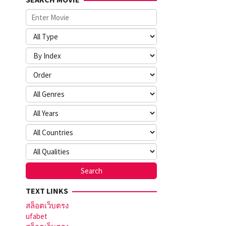
TEXT LINKS
สล็อตเว็บตรง
ufabet