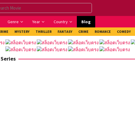
Genre
Year
Country
Blog
CRIME
MYSTERY
THRILLER
FANTASY
CRIME
ROMANCE
COMEDY
 Series