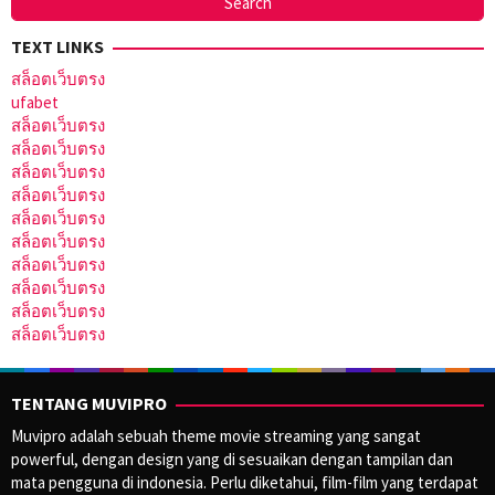
TEXT LINKS
สล็อตเว็บตรง
ufabet
สล็อตเว็บตรง
สล็อตเว็บตรง
สล็อตเว็บตรง
สล็อตเว็บตรง
สล็อตเว็บตรง
สล็อตเว็บตรง
สล็อตเว็บตรง
สล็อตเว็บตรง
สล็อตเว็บตรง
สล็อตเว็บตรง
TENTANG MUVIPRO
Muvipro adalah sebuah theme movie streaming yang sangat
powerful, dengan design yang di sesuaikan dengan tampilan dan
mata pengguna di indonesia. Perlu diketahui, film-film yang terdapat