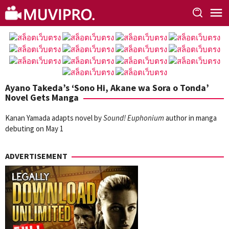
Skip
to
content
Ayano Takeda’s ‘Sono Hi, Akane wa Sora o Tonda’
Novel Gets Manga
Kanan Yamada adapts novel by
Sound! Euphonium
author in manga
debuting on May 1
ADVERTISEMENT