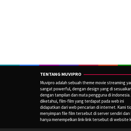
TENTANG MUVIPRO
Muvipro adalah sebuah theme movie streaming y
sangat powerful, dengan design yang di sesuaika
dengan tampilan dan mata pengguna di indonesia.
diketahui, film-film yang terdapat pada web ini
didapatkan dari web pencarian di internet. Kami ti
menyimpan file film tersebut di server sendiri dan
hanya menempelkan link-link tersebut di website 