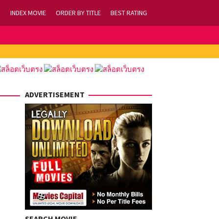
INDEX MOVIE
ORDER BY TITLE
BEST RATING
ADVERTISEMENT
SEARCH MOVIE