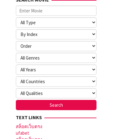
TEXT LINKS
สล็อตเว็บตรง
ufabet