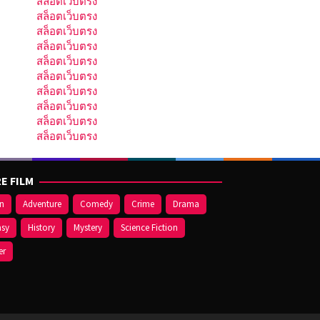
สล็อตเว็บตรง
สล็อตเว็บตรง
สล็อตเว็บตรง
สล็อตเว็บตรง
สล็อตเว็บตรง
สล็อตเว็บตรง
สล็อตเว็บตรง
สล็อตเว็บตรง
สล็อตเว็บตรง
สล็อตเว็บตรง
E FILM
on
Adventure
Comedy
Crime
Drama
asy
History
Mystery
Science Fiction
er