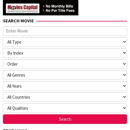
SEARCH MOVIE