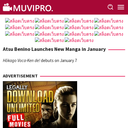
Skip
to
content
Atsu Benino Launches New Manga in January
Hōkago Voca-Ken de!
debuts on January 7
ADVERTISEMENT