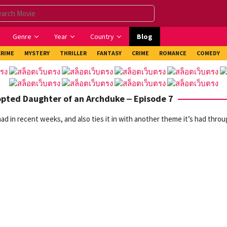
Genre
Year
Country
Blog
CRIME
MYSTERY
THRILLER
FANTASY
CRIME
ROMANCE
COMEDY
pted Daughter of an Archduke ‒ Episode 7
ad in recent weeks, and also ties it in with another theme it’s had throug