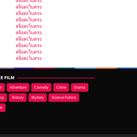
สล็อตเว็บตรง
สล็อตเว็บตรง
สล็อตเว็บตรง
สล็อตเว็บตรง
สล็อตเว็บตรง
สล็อตเว็บตรง
สล็อตเว็บตรง
สล็อตเว็บตรง
สล็อตเว็บตรง
สล็อตเว็บตรง
E FILM
on
Adventure
Comedy
Crime
Drama
asy
History
Mystery
Science Fiction
er