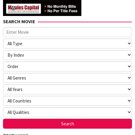
SEARCH MOVIE