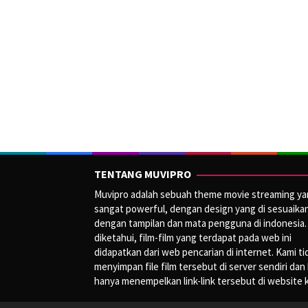
TENTANG MUVIPRO
Muvipro adalah sebuah theme movie streaming y
sangat powerful, dengan design yang di sesuaika
dengan tampilan dan mata pengguna di indonesia.
diketahui, film-film yang terdapat pada web ini
didapatkan dari web pencarian di internet. Kami ti
menyimpan file film tersebut di server sendiri dan
hanya menempelkan link-link tersebut di website 