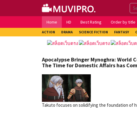
Skip
to
content
Home
HD
Best Rating
Order by title
ACTION
DRAMA
SCIENCE FICTION
FANTASY
Apocalypse Bringer Mynoghra: World Con
The Time for Domestic Affairs has Co
Takuto focuses on solidifying the foundation of hi