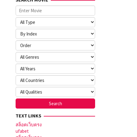
TEXT LINKS
สล็อตเว็บตรง
ufabet