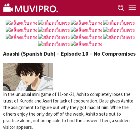
Skip
to
content
Aoashi (Spanish Dub) – Episode 10 – No Compromises
In the unusual mini game of 11-on-21, Ashito completely loses the
trust of Kuroda and Asari for lack of cooperation. Date gives Ashito
the assignment to figure out why they got mad at him. While the
others enjoy the only day off of the week, Ashito sets out to
practice alone, not being able to find the answer. Then, a sudden
visitor appears.