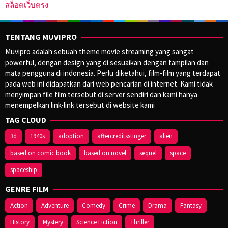
สล็อตเว็บตรง
TENTANG MUVIPRO
Muvipro adalah sebuah theme movie streaming yang sangat
powerful, dengan design yang di sesuaikan dengan tampilan dan
mata pengguna di indonesia. Perlu diketahui, film-film yang terdapat
pada web ini didapatkan dari web pencarian di internet. Kami tidak
menyimpan file film tersebut di server sendiri dan kami hanya
menempelkan link-link tersebut di website kami
TAG CLOUD
3d
1940s
adoption
aftercreditsstinger
alien
based on comic book
based on novel
sequel
space
spaceship
GENRE FILM
Action
Adventure
Comedy
Crime
Drama
Fantasy
History
Mystery
Science Fiction
Thriller