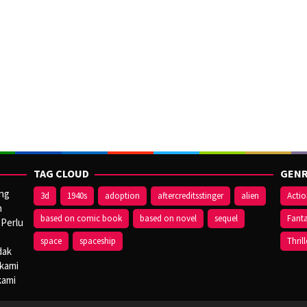
TAG CLOUD
GENR
ang
3d
1940s
adoption
aftercreditsstinger
alien
Acti
n
based on comic book
based on novel
sequel
Fant
 Perlu
space
spaceship
Thrill
dak
 kami
kami