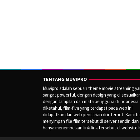
TENTANG MUVIPRO
Muvipro adalah sebuah theme movie streaming y
sangat powerful, dengan design yang di sesuaika
dengan tampilan dan mata pengguna di indonesia.
diketahui, film-film yang terdapat pada web ini
didapatkan dari web pencarian di internet. Kami ti
menyimpan file film tersebut di server sendiri dan
hanya menempelkan link-link tersebut di website 