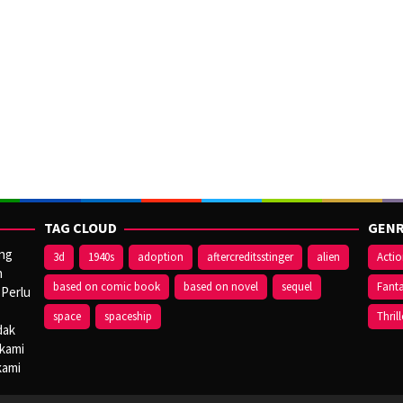
TAG CLOUD
GENR
ang
3d
1940s
adoption
aftercreditsstinger
alien
Acti
n
based on comic book
based on novel
sequel
Fant
 Perlu
space
spaceship
Thrill
dak
 kami
kami