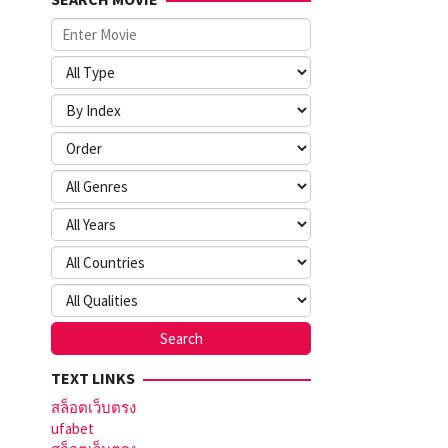
TEXT LINKS
สล็อตเว็บตรง
ufabet