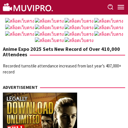
Skip
to
content
Anime Expo 2025 Sets New Record of Over 410,000
Attendees
Recorded turnstile attendance increased from last year’s 407,000+
record
ADVERTISEMENT