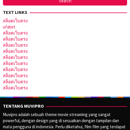
TEXT LINKS
สล็อตเว็บตรง
ufabet
สล็อตเว็บตรง
สล็อตเว็บตรง
สล็อตเว็บตรง
สล็อตเว็บตรง
สล็อตเว็บตรง
สล็อตเว็บตรง
สล็อตเว็บตรง
สล็อตเว็บตรง
สล็อตเว็บตรง
สล็อตเว็บตรง
TENTANG MUVIPRO
Muvipro adalah sebuah theme movie streaming yang sangat
powerful, dengan design yang di sesuaikan dengan tampilan dan
mata pengguna di indonesia. Perlu diketahui, film-film yang terdapat