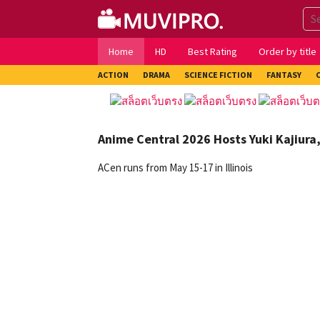
Skip
to
content
Home
HD
Best Rating
Order by title
ACTION
DRAMA
SCIENCE FICTION
FANTASY
Anime Central 2026 Hosts Yuki Kajiura
ACen runs from May 15-17 in Illinois