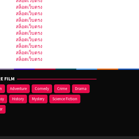
สล็อตเว็บตรง
สล็อตเว็บตรง
สล็อตเว็บตรง
สล็อตเว็บตรง
สล็อตเว็บตรง
สล็อตเว็บตรง
สล็อตเว็บตรง
สล็อตเว็บตรง
สล็อตเว็บตรง
สล็อตเว็บตรง
E FILM
on
Adventure
Comedy
Crime
Drama
asy
History
Mystery
Science Fiction
er