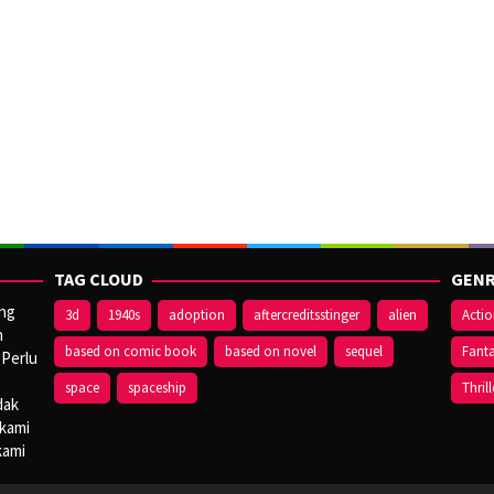
TAG CLOUD
GENR
ang
3d
1940s
adoption
aftercreditsstinger
alien
Acti
n
based on comic book
based on novel
sequel
Fant
 Perlu
space
spaceship
Thrill
dak
 kami
kami