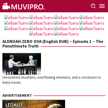
Skip
to
content
ALDNOAH.ZERO OVA (English DUB) – Episode 1 – The
Penultimate Truth
Unresolved situations, overflowing emotions, and a conclusion to
many issues.
ADVERTISEMENT