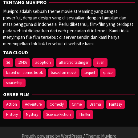
TENTANG MUVIPRO
Muvipro adalah sebuah theme movie streaming yang sangat
powerful, dengan design yang di sesuaikan dengan tampilan dan
mata pengguna di indonesia. Perlu diketahui, film-film yang terdapat
pada web ini didapatkan dari web pencarian di internet. Kami tidak
menyimpan file film tersebut di server sendiri dan kami hanya
menempelkan link-link tersebut di website kami
TAG CLOUD
3d
1940s
adoption
aftercreditsstinger
alien
based on comic book
based on novel
sequel
space
spaceship
GENRE FILM
Action
Adventure
Comedy
Crime
Drama
Fantasy
History
Mystery
Science Fiction
Thriller
Proudly powered by WordPress
/
Theme: Muvipro