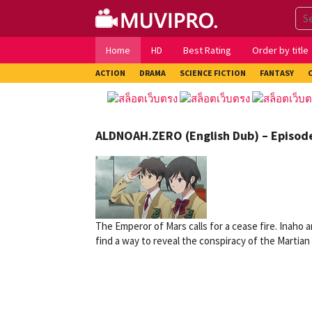
Skip
to
content
Home
HD
Best Rating
Order by title
ACTION
DRAMA
SCIENCE FICTION
FANTASY
ALDNOAH.ZERO (English Dub) – Episod
The Emperor of Mars calls for a cease fire. Inaho 
find a way to reveal the conspiracy of the Martian