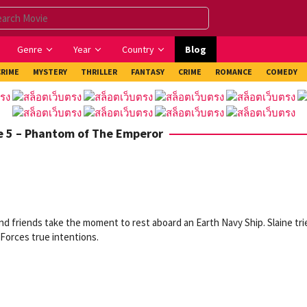
Genre
Year
Country
Blog
CRIME
MYSTERY
THRILLER
FANTASY
CRIME
ROMANCE
COMEDY
e 5 – Phantom of The Emperor
and friends take the moment to rest aboard an Earth Navy Ship. Slaine tri
 Forces true intentions.