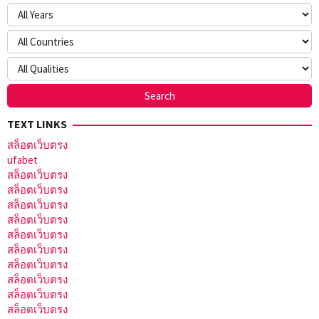
TEXT LINKS
สล็อตเว็บตรง
ufabet
สล็อตเว็บตรง
สล็อตเว็บตรง
สล็อตเว็บตรง
สล็อตเว็บตรง
สล็อตเว็บตรง
สล็อตเว็บตรง
สล็อตเว็บตรง
สล็อตเว็บตรง
สล็อตเว็บตรง
สล็อตเว็บตรง