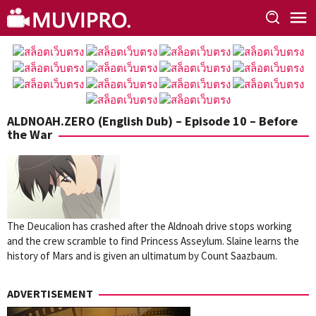
Skip
to
content
ALDNOAH.ZERO (English Dub) – Episode 10 – Before
the War
The Deucalion has crashed after the Aldnoah drive stops working
and the crew scramble to find Princess Asseylum. Slaine learns the
history of Mars and is given an ultimatum by Count Saazbaum.
ADVERTISEMENT