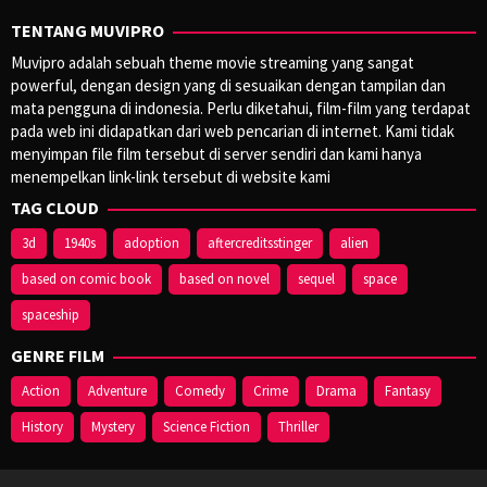
TENTANG MUVIPRO
Muvipro adalah sebuah theme movie streaming yang sangat
powerful, dengan design yang di sesuaikan dengan tampilan dan
mata pengguna di indonesia. Perlu diketahui, film-film yang terdapat
pada web ini didapatkan dari web pencarian di internet. Kami tidak
menyimpan file film tersebut di server sendiri dan kami hanya
menempelkan link-link tersebut di website kami
TAG CLOUD
3d
1940s
adoption
aftercreditsstinger
alien
based on comic book
based on novel
sequel
space
spaceship
GENRE FILM
Action
Adventure
Comedy
Crime
Drama
Fantasy
History
Mystery
Science Fiction
Thriller