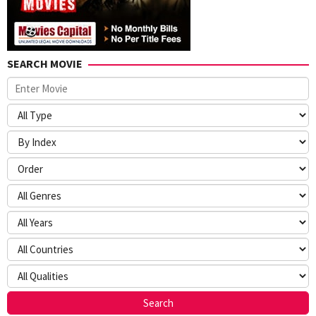
SEARCH MOVIE