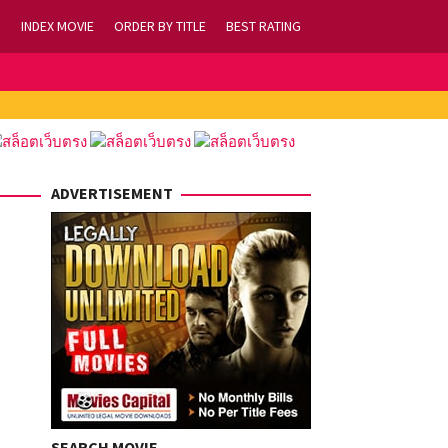
INDEX MOVIE
ORDER BY TITLE
BEST RATING
ADVERTISEMENT
SEARCH MOVIE