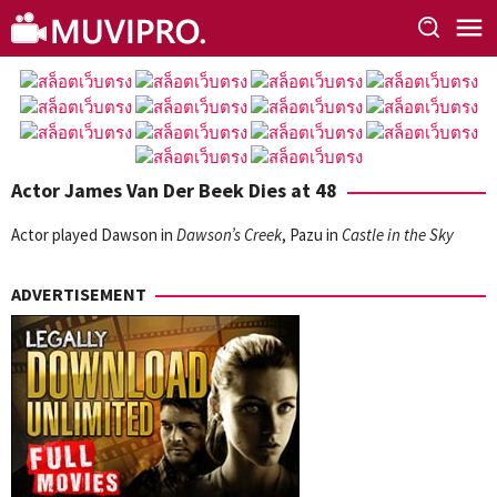
Skip
to
content
Actor James Van Der Beek Dies at 48
Actor played Dawson in
Dawson’s Creek
, Pazu in
Castle in the Sky
ADVERTISEMENT