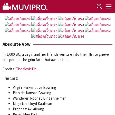
Skip
to
content
Absolute Vow
In 1,000 BC, a virgin and her friends venture into the hills, to grieve
and ponder the grim fate that awaits her.
Credits:
TheMovieDb
.
Film Cast:
Virgin: Parker Love Bowling
Bithiah: Kansas Bowling
Wanderer: Rodney Bingenheimer
Magician: Lloyd Kaufman
Prophet: Aki Aleong
Kezia: Meg Dick