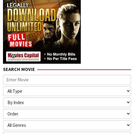
SEARCH MOVIE