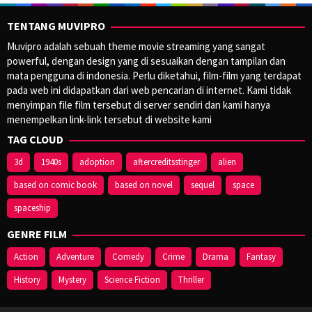
TENTANG MUVIPRO
Muvipro adalah sebuah theme movie streaming yang sangat
powerful, dengan design yang di sesuaikan dengan tampilan dan
mata pengguna di indonesia. Perlu diketahui, film-film yang terdapat
pada web ini didapatkan dari web pencarian di internet. Kami tidak
menyimpan file film tersebut di server sendiri dan kami hanya
menempelkan link-link tersebut di website kami
TAG CLOUD
3d
1940s
adoption
aftercreditsstinger
alien
based on comic book
based on novel
sequel
space
spaceship
GENRE FILM
Action
Adventure
Comedy
Crime
Drama
Fantasy
History
Mystery
Science Fiction
Thriller