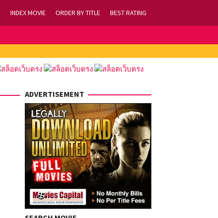
INDEX MOVIE
ORDER BY TITLE
BEST RATING
ADVERTISEMENT
SEARCH MOVIE