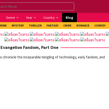
Genre
Year
Country
Blog
CRIME
MYSTERY
THRILLER
FANTASY
CRIME
ROMANCE
COMEDY
f Evangelion Fandom, Part One
to chronicle the inseparable mingling of technology, early fandom, and