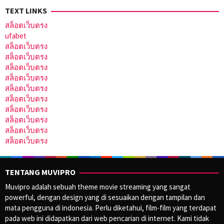
TEXT LINKS
สล็อตเว็บตรง
ufabet
สล็อตเว็บตรง
สล็อตเว็บตรง
สล็อตเว็บตรง
สล็อตเว็บตรง
สล็อตเว็บตรง
สล็อตเว็บตรง
สล็อตเว็บตรง
สล็อตเว็บตรง
สล็อตเว็บตรง
สล็อตเว็บตรง
TENTANG MUVIPRO
Muvipro adalah sebuah theme movie streaming yang sangat
powerful, dengan design yang di sesuaikan dengan tampilan dan
mata pengguna di indonesia. Perlu diketahui, film-film yang terdapat
pada web ini didapatkan dari web pencarian di internet. Kami tidak