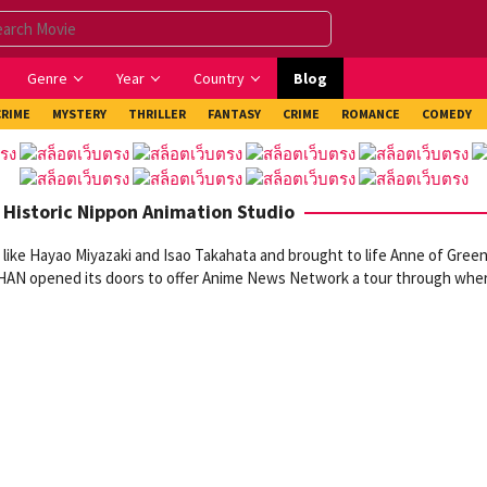
Genre
Year
Country
Blog
CRIME
MYSTERY
THRILLER
FANTASY
CRIME
ROMANCE
COMEDY
 Historic Nippon Animation Studio
 like Hayao Miyazaki and Isao Takahata and brought to life Anne of Gree
AN opened its doors to offer Anime News Network a tour through whe