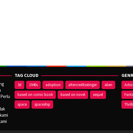
TAG CLOUD
GENR
ang
3d
1940s
adoption
aftercreditsstinger
alien
Acti
n
based on comic book
based on novel
sequel
Fant
 Perlu
space
spaceship
Thrill
dak
 kami
kami