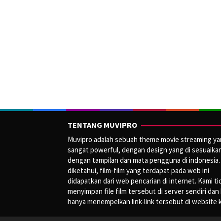
TENTANG MUVIPRO
Muvipro adalah sebuah theme movie streaming y
sangat powerful, dengan design yang di sesuaika
dengan tampilan dan mata pengguna di indonesia.
diketahui, film-film yang terdapat pada web ini
didapatkan dari web pencarian di internet. Kami ti
menyimpan file film tersebut di server sendiri dan
hanya menempelkan link-link tersebut di website 