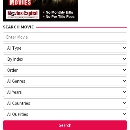
SEARCH MOVIE