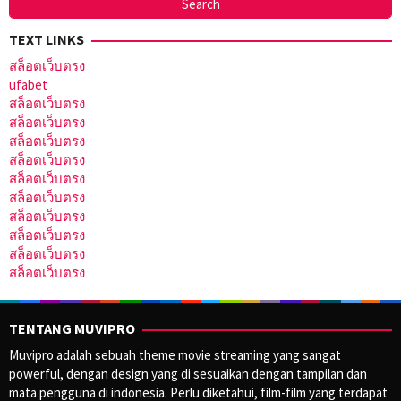
TEXT LINKS
สล็อตเว็บตรง
ufabet
สล็อตเว็บตรง
สล็อตเว็บตรง
สล็อตเว็บตรง
สล็อตเว็บตรง
สล็อตเว็บตรง
สล็อตเว็บตรง
สล็อตเว็บตรง
สล็อตเว็บตรง
สล็อตเว็บตรง
สล็อตเว็บตรง
TENTANG MUVIPRO
Muvipro adalah sebuah theme movie streaming yang sangat
powerful, dengan design yang di sesuaikan dengan tampilan dan
mata pengguna di indonesia. Perlu diketahui, film-film yang terdapat