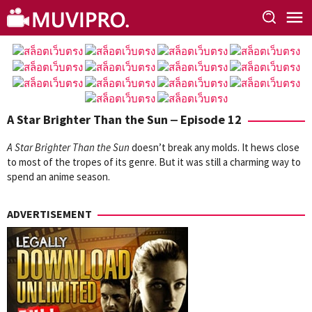
Skip
to
content
A Star Brighter Than the Sun ‒ Episode 12
A Star Brighter Than the Sun
doesn’t break any molds. It hews close
to most of the tropes of its genre. But it was still a charming way to
spend an anime season.
ADVERTISEMENT