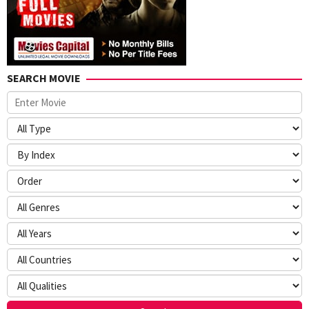
SEARCH MOVIE