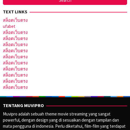
TEXT LINKS
สล็อตเว็บตรง
ufabet
สล็อตเว็บตรง
สล็อตเว็บตรง
สล็อตเว็บตรง
สล็อตเว็บตรง
สล็อตเว็บตรง
สล็อตเว็บตรง
สล็อตเว็บตรง
สล็อตเว็บตรง
สล็อตเว็บตรง
สล็อตเว็บตรง
TENTANG MUVIPRO
Muvipro adalah sebuah theme movie streaming yang sangat
powerful, dengan design yang di sesuaikan dengan tampilan dan
mata pengguna di indonesia. Perlu diketahui, film-film yang terdapat