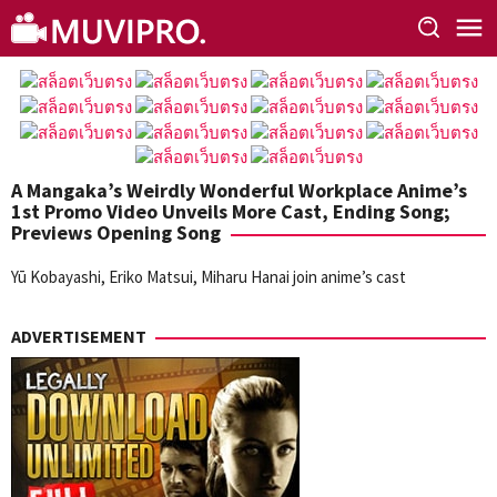
Skip
to
content
A Mangaka’s Weirdly Wonderful Workplace Anime’s
1st Promo Video Unveils More Cast, Ending Song;
Previews Opening Song
Yū Kobayashi, Eriko Matsui, Miharu Hanai join anime’s cast
ADVERTISEMENT