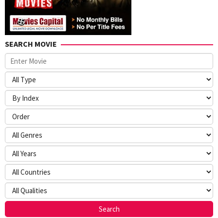
SEARCH MOVIE