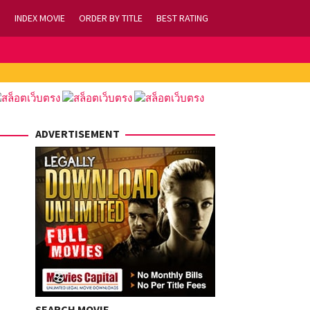
INDEX MOVIE
ORDER BY TITLE
BEST RATING
ADVERTISEMENT
SEARCH MOVIE