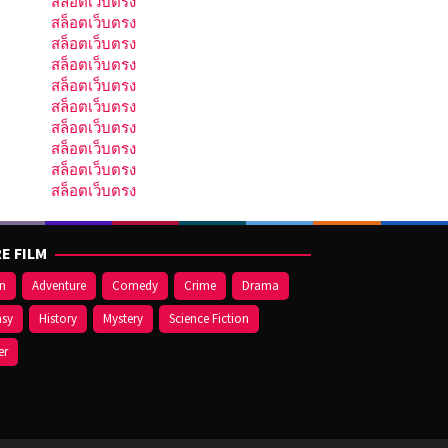
สล็อตเว็บตรง
สล็อตเว็บตรง
สล็อตเว็บตรง
สล็อตเว็บตรง
สล็อตเว็บตรง
สล็อตเว็บตรง
สล็อตเว็บตรง
สล็อตเว็บตรง
สล็อตเว็บตรง
สล็อตเว็บตรง
E FILM
on
Adventure
Comedy
Crime
Drama
asy
History
Mystery
Science Fiction
er