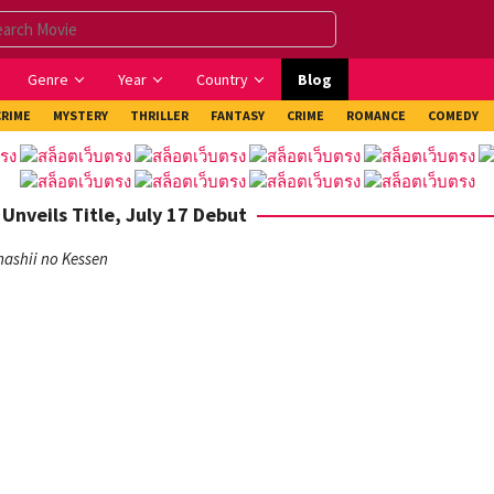
Genre
Year
Country
Blog
CRIME
MYSTERY
THRILLER
FANTASY
CRIME
ROMANCE
COMEDY
Unveils Title, July 17 Debut
ashii no Kessen