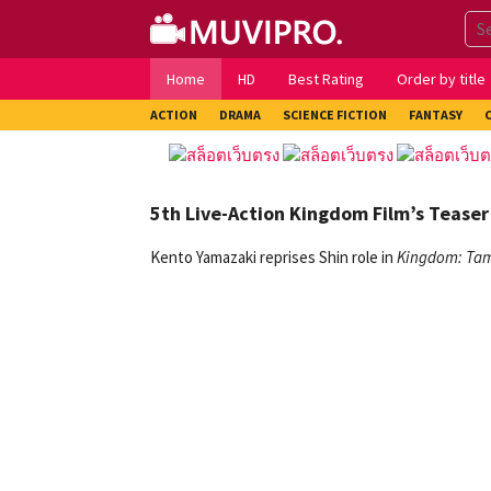
Skip
to
content
Home
HD
Best Rating
Order by title
ACTION
DRAMA
SCIENCE FICTION
FANTASY
5th Live-Action Kingdom Film’s Teaser 
Kento Yamazaki reprises Shin role in
Kingdom: Tam