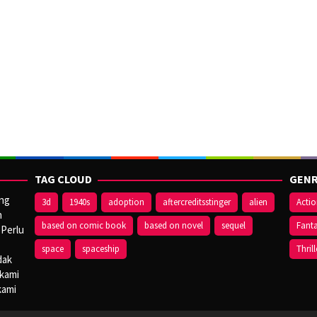
TAG CLOUD
GENR
ang
3d
1940s
adoption
aftercreditsstinger
alien
Acti
n
based on comic book
based on novel
sequel
Fant
 Perlu
space
spaceship
Thrill
dak
 kami
kami