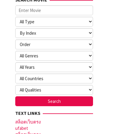
TEXT LINKS
สล็อตเว็บตรง
ufabet