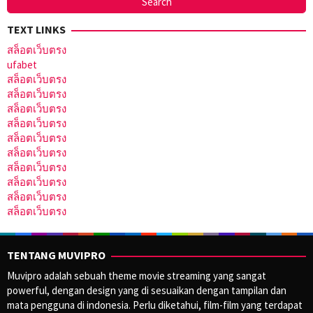
TEXT LINKS
สล็อตเว็บตรง
ufabet
สล็อตเว็บตรง
สล็อตเว็บตรง
สล็อตเว็บตรง
สล็อตเว็บตรง
สล็อตเว็บตรง
สล็อตเว็บตรง
สล็อตเว็บตรง
สล็อตเว็บตรง
สล็อตเว็บตรง
สล็อตเว็บตรง
TENTANG MUVIPRO
Muvipro adalah sebuah theme movie streaming yang sangat
powerful, dengan design yang di sesuaikan dengan tampilan dan
mata pengguna di indonesia. Perlu diketahui, film-film yang terdapat