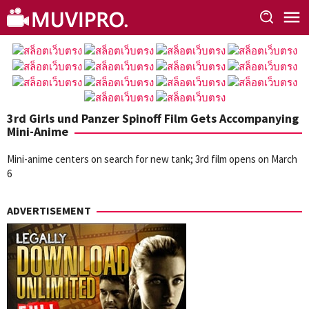
Skip
to
content
3rd Girls und Panzer Spinoff Film Gets Accompanying
Mini-Anime
Mini-anime centers on search for new tank; 3rd film opens on March
6
ADVERTISEMENT