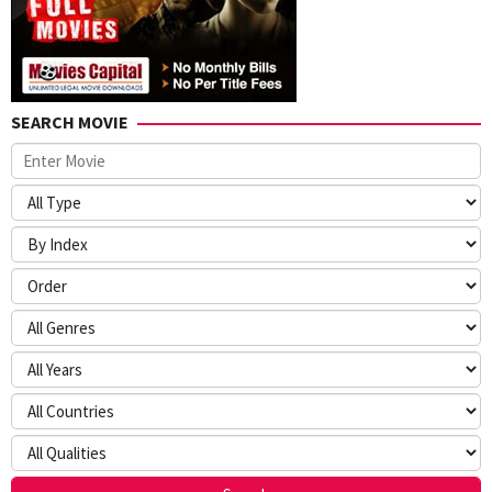
SEARCH MOVIE