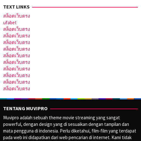
TEXT LINKS
สล็อตเว็บตรง
ufabet
สล็อตเว็บตรง
สล็อตเว็บตรง
สล็อตเว็บตรง
สล็อตเว็บตรง
สล็อตเว็บตรง
สล็อตเว็บตรง
สล็อตเว็บตรง
สล็อตเว็บตรง
สล็อตเว็บตรง
สล็อตเว็บตรง
TENTANG MUVIPRO
Muvipro adalah sebuah theme movie streaming yang sangat
powerful, dengan design yang di sesuaikan dengan tampilan dan
mata pengguna di indonesia. Perlu diketahui, film-film yang terdapat
pada web ini didapatkan dari web pencarian di internet. Kami tidak