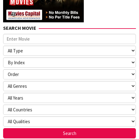
SEARCH MOVIE