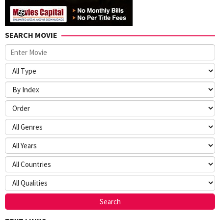
SEARCH MOVIE