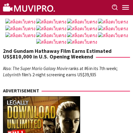
Skip
to
content
2nd Gundam Hathaway Film Earns Estimated
US$810,000 in U.S. Opening Weekend
Also:
The Super Mario Galaxy Movie
ranks at #6 in its 7th week;
Labyrinth
film’s 2-night screening earns US$39,935
ADVERTISEMENT