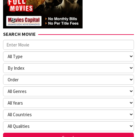
SEARCH MOVIE