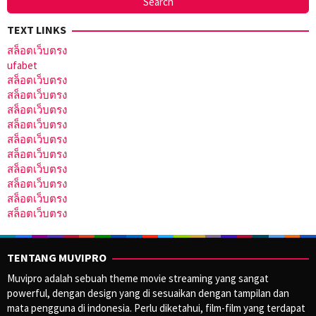
TEXT LINKS
สล็อตเว็บตรง
ufabet
สล็อตเว็บตรง
สล็อตเว็บตรง
สล็อตเว็บตรง
สล็อตเว็บตรง
สล็อตเว็บตรง
สล็อตเว็บตรง
สล็อตเว็บตรง
สล็อตเว็บตรง
สล็อตเว็บตรง
สล็อตเว็บตรง
TENTANG MUVIPRO
Muvipro adalah sebuah theme movie streaming yang sangat
powerful, dengan design yang di sesuaikan dengan tampilan dan
mata pengguna di indonesia. Perlu diketahui, film-film yang terdapat