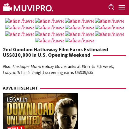
Skip
to
content
2nd Gundam Hathaway Film Earns Estimated
US$810,000 in U.S. Opening Weekend
Also:
The Super Mario Galaxy Movie
ranks at #6 in its 7th week;
Labyrinth
film’s 2-night screening earns US$39,935
ADVERTISEMENT