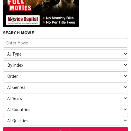
SEARCH MOVIE