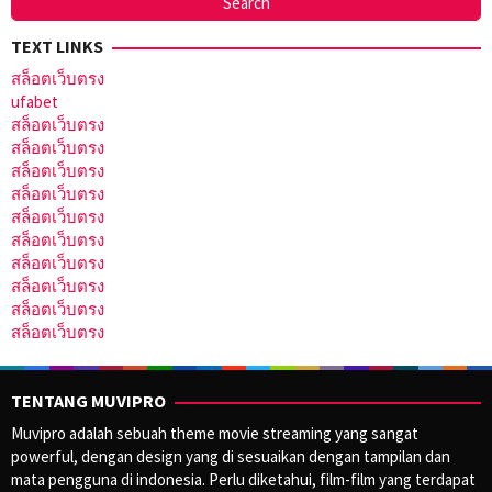
TEXT LINKS
สล็อตเว็บตรง
ufabet
สล็อตเว็บตรง
สล็อตเว็บตรง
สล็อตเว็บตรง
สล็อตเว็บตรง
สล็อตเว็บตรง
สล็อตเว็บตรง
สล็อตเว็บตรง
สล็อตเว็บตรง
สล็อตเว็บตรง
สล็อตเว็บตรง
TENTANG MUVIPRO
Muvipro adalah sebuah theme movie streaming yang sangat
powerful, dengan design yang di sesuaikan dengan tampilan dan
mata pengguna di indonesia. Perlu diketahui, film-film yang terdapat