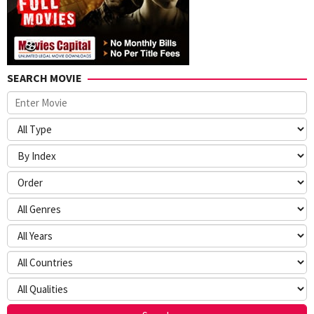
SEARCH MOVIE