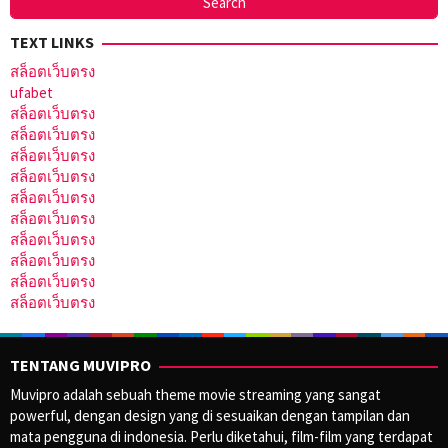
TEXT LINKS
สล็อตเว็บตรง
ufabet
สล็อตเว็บตรง
สล็อตเว็บตรง
สล็อตเว็บตรง
สล็อตเว็บตรง
สล็อตเว็บตรง
สล็อตเว็บตรง
สล็อตเว็บตรง
สล็อตเว็บตรง
สล็อตเว็บตรง
สล็อตเว็บตรง
TENTANG MUVIPRO
Muvipro adalah sebuah theme movie streaming yang sangat
powerful, dengan design yang di sesuaikan dengan tampilan dan
mata pengguna di indonesia. Perlu diketahui, film-film yang terdapat