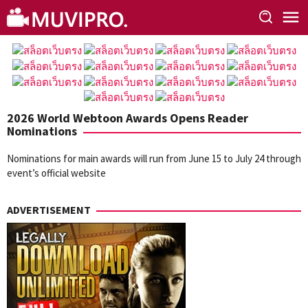
Skip
to
content
2026 World Webtoon Awards Opens Reader
Nominations
Nominations for main awards will run from June 15 to July 24 through
event’s official website
ADVERTISEMENT