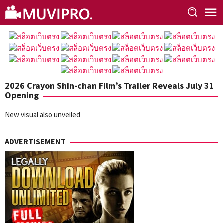
Skip
to
content
2026 Crayon Shin-chan Film’s Trailer Reveals July 31
Opening
New visual also unveiled
ADVERTISEMENT